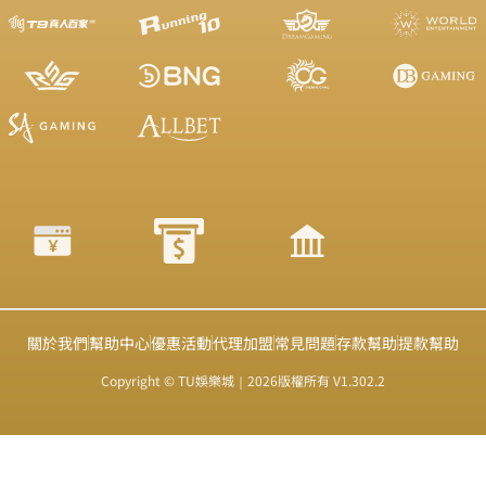
操縱遊戲結果，確保玩家長期虧損。
詐騙而上當
之前，先查看其評價、用戶評論和網上的相關討論。
小額開始，觀察其運作是否正常。
訊，並確保賭場的網站使用安全的加密技術。
金禾娛樂城選擇
）
不同的線上賭場近期引起了廣大玩家的關注。這些網站在吸引玩
多間賭場使用相同的模板則讓人質疑其背後的真正意圖。玩家在
評價，以確保自己的權益不被侵犯。