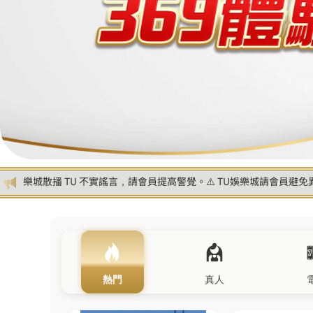
的資訊，以確保他們不會陷入潛在的風險中。
目錄
皇家金禾娛樂城首儲陷阱
皇家金禾娛樂城是一家知名線上賭場，擁有多
提醒：「因應銀行風控機制的加強，為保障雙方
皇家金禾娛樂城的首次儲值優惠是100%的贈
「(儲值金額+優惠)的5倍」。
也就是說，
如果玩
雖然許多金禾娛樂城都有設定流水條件，但皇
定，他只能提領1萬元，這無疑會引起玩家的不
害。