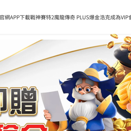
熱門遊戲精選
各大遊戲介紹
賭場遊戲品牌
運彩
樂城首儲陷阱！多間相同模
更新
些玩家可能不知道的條款。除了需達到特定的流水倍數才能提款
相同模板但名稱不同的線上賭場，這究竟隱藏了什麼背後的秘密