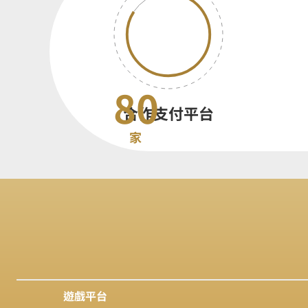
與皇家金禾娛樂城相似模
許多玩家和使用者在參與某些線上賭場後，紛
提款困難：即使玩家達到了提款條件，仍
客服不回應：當玩家遇到問題時，賭場的
賬戶被鎖：有些玩家表示，當他們贏得大
分析可能的詐騙模式和手法
：
「餌魚」策略
：賭場初期允許玩家小額提
不透明的條款
：賭場設定一些模糊或不合