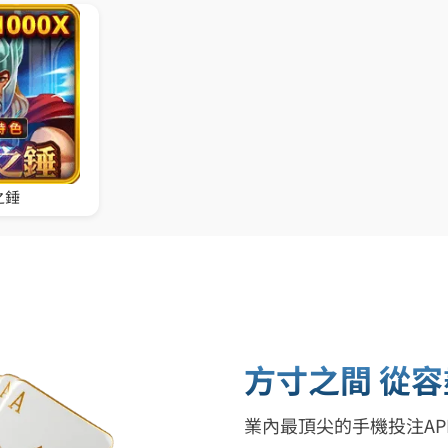
板的線上賭場
，市面上出現了多家線上賭場使用相似的網站模板，使得玩家容易
同模板的線上賭場之間的關聯引起了玩家和業界的關注。有以下幾
家混淆，誤以為是另一家有信譽的賭場，從而陷入詐騙陷阱。
取了資金，這些賭場可能會突然關閉，然後再開一家新的賭場，
詐騙集團所營運，他們使用相同的模板來迅速搭建多個網站，目