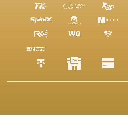
偽造遊戲結果
：某些不誠實的賭場可能會
如何保護自己避免金禾娛樂城
詳細研究賭場背景
：在參與任何線上賭場
小額開始
：初次使用新的賭場時，建議從
避免分享過多個人資訊
：只提供必要的資
（ ※ 想了解更多金禾娛樂城：
推薦的安全線上
結論
皇家金禾娛樂城以及其他使用相似模板但名稱
的吸引力背後可能隱藏著不為人知的陷阱，而
查看，更要深入了解其背後的運營模式和真實