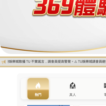
揭開「富遊金禾娛樂城詐
「富遊金禾娛樂城詐騙」的討論如火如荼，各
這只是一場誤解。這樣的爭議，讓「富遊金禾
在這其中，有一位Dcard網友分享了他在富
引起了大家的關注，也讓「富遊金禾娛樂城詐