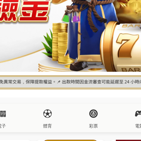
騙」的真相
種言論、猜測、經驗分享充斥在各大論壇和社群媒體上。有的人
娛樂城詐騙」幾乎成為了網路上的熱門關鍵字。
遊金禾娛樂城的經驗。他表示，他在富遊金禾娛樂城儲值了幾萬元
騙」的討論更加熱烈。