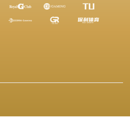
的說明，玩家可以在遊戲介面中輕鬆查看。至於
好和策略來選擇適合自己的遊戲。
惠流水
領取對象
倍
首次註冊會員
倍
首次存款會員
首次註冊一個月內會員
倍
富遊會員
0倍
富遊會員
需流水
富遊會員
倍
富遊會員
倍
富遊會員