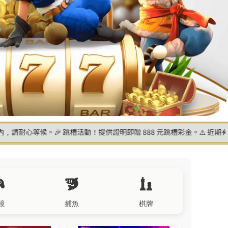
堅稱富遊金禾娛樂城是詐騙平台，有的人則認為
，但之後卻似乎沒有任何下文。這位網友的經驗