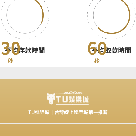
國信託、台新銀行、國泰銀行等大銀行，將資金直接存入您的金
爾富、OK超商進行支付。
您可以選擇您偏好的超商店家，輕鬆進行
們提供了加密貨幣支付選項
USDT虛擬貨幣
。這些支付方式具有
y」這個支付選項。是否有網友進行改圖或亂截取訊息，
要求提供個資以進行身分驗證，這是一項必要的規則。
，而是隨便根據聯繫者的要求，將帳號的錢轉到提供的戶
則