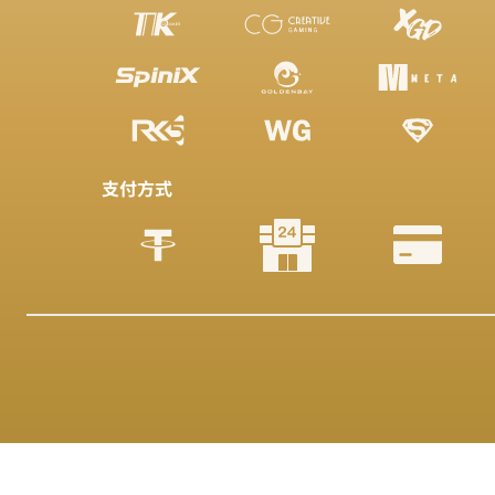
那麼，富遊金禾娛樂城的遊戲規則和獎金分配
獎金分配，富遊金禾娛樂城也有公開透明的政
優惠名稱
優惠禮金
金禾娛樂城體驗金
$168
首儲禮金
$1000
好禮5選一
行動電源、吸塵
好友禮金
$688
每日簽到
$666
返水禮金
0.4%~0.7%
生日禮金
$688-$8888
每週紅包
$188-$2388