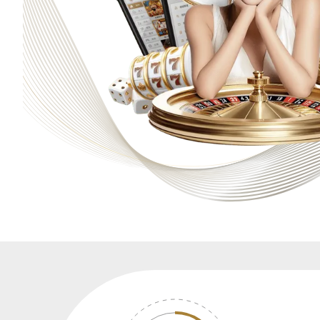
富遊金禾娛樂城提供的存款方
銀行轉帳
金額 $1000~$100000