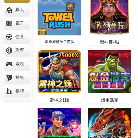
改名前(OB體育)改名後(PM體育)
2023年2月正式改名【OB體育】改為
【PM體育】聲明
PONYMUAH遊戲公司（簡稱“PM體育”）已完成對OB亚博体
育公司的整體戰略併購，鑑於此特將原品牌OB亚博体育更
名為PONYMUAH遊戲(PM體育)。
根據未來發展需要，相關併購暨更名事宜通知如下：
1.OB遊戲將於2023年2月1日起以
PONYMUAH遊戲（簡稱
“PM遊戲”）
的新品牌形象呈現，品牌更名後相關的工作將
於2023年3月1日前完成。
2. 此次品牌更名對各平台遊戲運營無任何影響，PM遊戲將