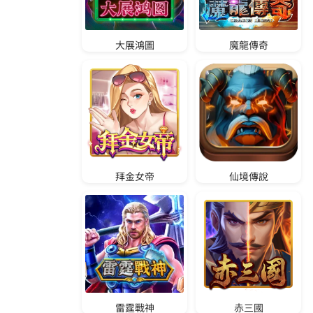
圖／翻攝自
三立新聞
近期新聞媒體爆料台灣運彩背後作弊
在今年5月，彩券行業者邢紀藩對現行運彩規則憤慨而無
奈，打開彩迷的群組聊天室內容，盡是細數運彩發行機構威
剛科技爆出的惡意操作事蹟，表露對台灣運彩的失望與痛
心。
賠率從1.9整整偷了0.3，下降為1.6，背後隨意更動規則，玩
家多數大嘆永遠玩不過莊家，而面對這不公平的遊戲規則，
玩家也紛紛走向別的運彩做選擇。