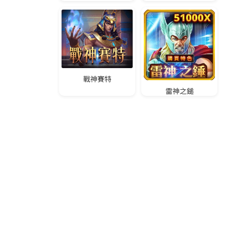
《武媚娘》重轉遊戲特色
當武則天百搭符號完整的出現在第1轉輪，武則天百搭符號
會隨著每個場次向右移動。
當贏分線有經過在第4轉輪的武則天百搭符號時，該
贏分會乘上2倍。
當贏分線有經過在第5轉輪的武則天百搭符號時，該贏
分會乘上3倍。
重轉遊戲特色將結束在只剩第5輪有武則天百搭符號
時。
重轉遊戲特色中的投注額與觸發重轉遊戲特色時相