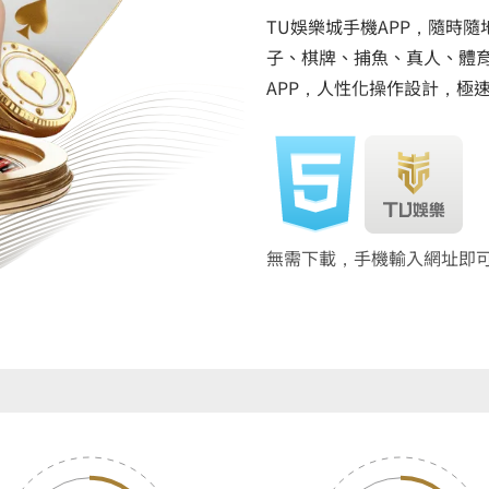
圖／翻攝自
三立新聞