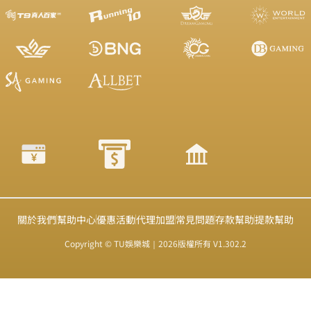
圖/出自球狀元官網封面