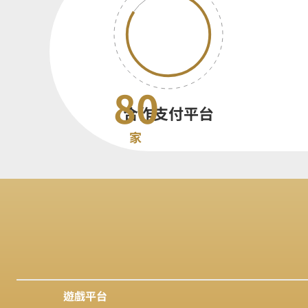
台灣合法運彩還有球狀元
近幾年台灣也創立新的合法運彩 —
球狀元
，而
預測、電子遊戲等，還請了林沙當運彩代言人
球狀元遊戲提供:
撞球
MLB
中華職棒
夢幻體育
世界盃
賽事預測(足球、籃球、棒球)
電子遊戲(APP限定)
球狀元平台特色:
自由開放的論壇 : 與各路體育好手討論
體育賽事神預測 : 根據賽事結果揭曉誰
體育同好較量高低 : 和朋友較勁誰對球
自組球隊的夢幻體育 : 球星隨你配，打