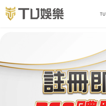
球狀元
首頁
娛樂城
新聞爆料:台灣運彩背
現在很多玩家反映台灣合法運彩，賠率低玩法少
驚人訊息，台灣運彩機制的多項弊端。