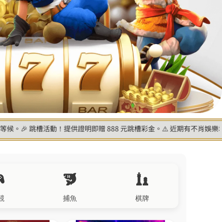
，不給玩家下注；或是「偷賠率」，讓
過於「強迫串關」，以許多棒球賽事為